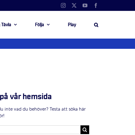
Instagram
X
YouTube
Facebook
 Tävla
Följa
Play
på vår hemsida
du inte vad du behöver? Testa att söka här
ör!