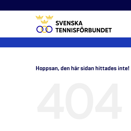
Fortsätt
till
innehållet
Hoppsan, den här sidan hittades inte!
404