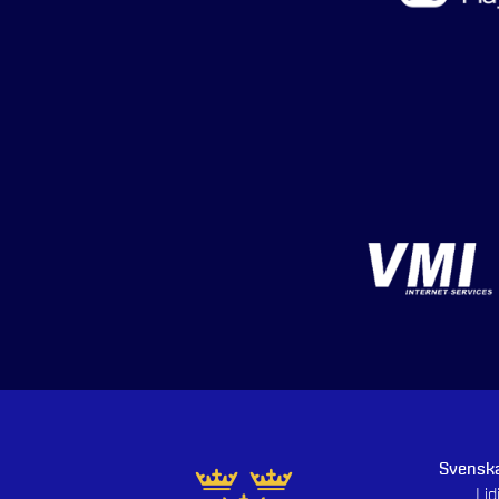
Svenska
Li