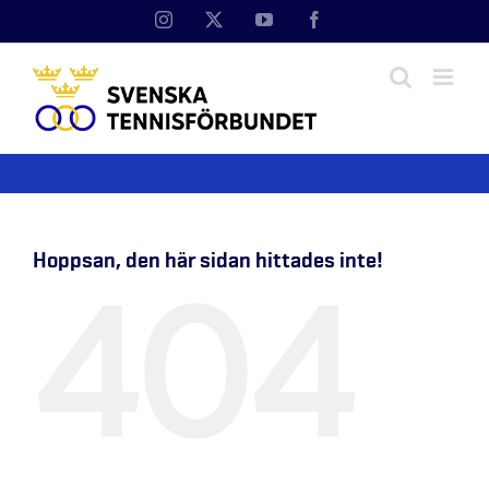
Fortsätt
Instagram
X
YouTube
Facebook
till
innehållet
Hoppsan, den här sidan hittades inte!
404