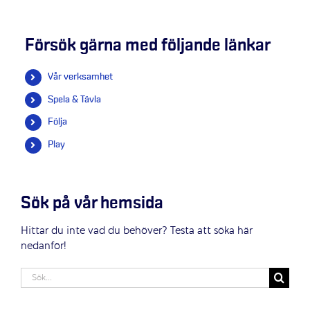
Försök gärna med följande länkar
Vår verksamhet
Spela & Tävla
Följa
Play
Sök på vår hemsida
Hittar du inte vad du behöver? Testa att söka här
nedanför!
Sök
efter: