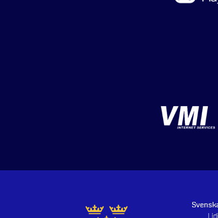
Svenska
Li