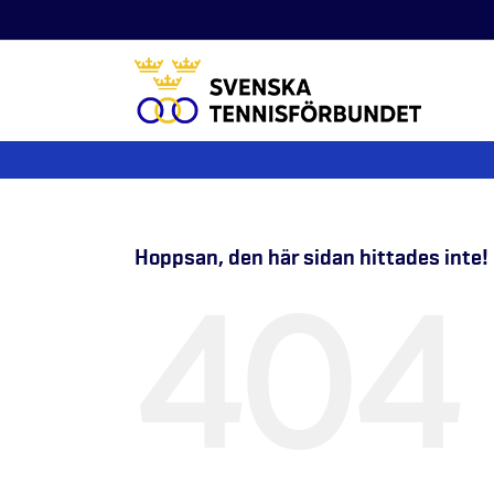
Fortsätt
till
innehållet
Hoppsan, den här sidan hittades inte!
404