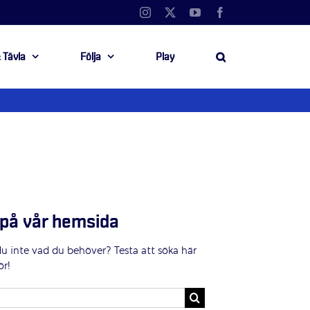
Instagram
X
YouTube
Facebook
 Tävla
Följa
Play
på vår hemsida
du inte vad du behöver? Testa att söka här
ör!