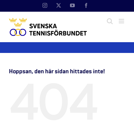
Fortsätt
Instagram
X
YouTube
Facebook
till
innehållet
Hoppsan, den här sidan hittades inte!
404