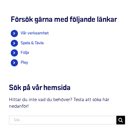
Försök gärna med följande länkar
Vår verksamhet
Spela & Tävla
Följa
Play
Sök på vår hemsida
Hittar du inte vad du behöver? Testa att söka här
nedanför!
Sök
efter: