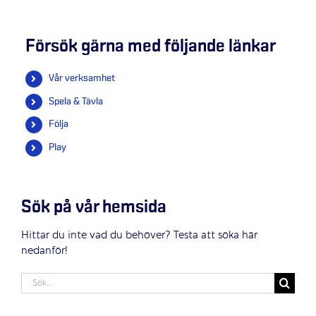
Försök gärna med följande länkar
Vår verksamhet
Spela & Tävla
Följa
Play
Sök på vår hemsida
Hittar du inte vad du behöver? Testa att söka här
nedanför!
Sök
efter: