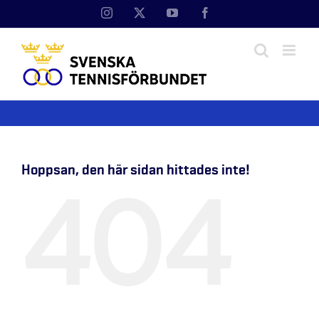
Fortsätt
Instagram
X
YouTube
Facebook
till
innehållet
Hoppsan, den här sidan hittades inte!
404