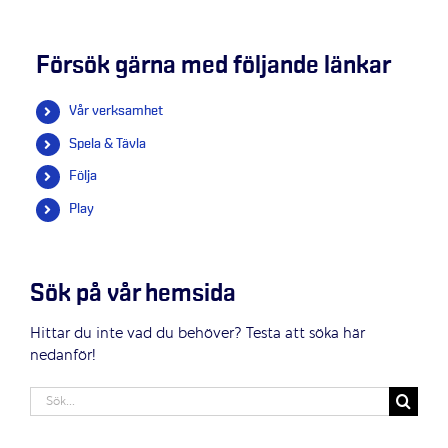
Försök gärna med följande länkar
Vår verksamhet
Spela & Tävla
Följa
Play
Sök på vår hemsida
Hittar du inte vad du behöver? Testa att söka här
nedanför!
Sök
efter: