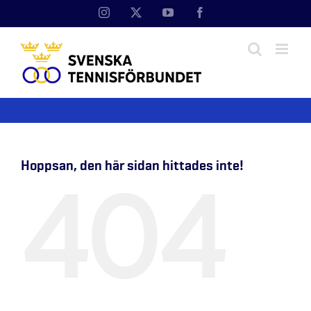
Fortsätt
Instagram
X
YouTube
Facebook
till
innehållet
Hoppsan, den här sidan hittades inte!
404