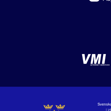
Svenska
Li