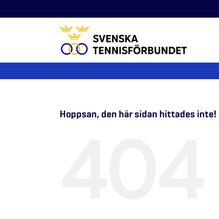
Fortsätt
till
innehållet
Hoppsan, den här sidan hittades inte!
404