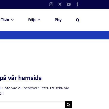
Instagram
X
YouTube
Facebook
 Tävla
Följa
Play
på vår hemsida
du inte vad du behöver? Testa att söka här
ör!