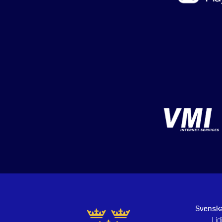
Svenska
Li