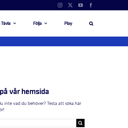
Instagram
X
YouTube
Facebook
 Tävla
Följa
Play
på vår hemsida
du inte vad du behöver? Testa att söka här
ör!