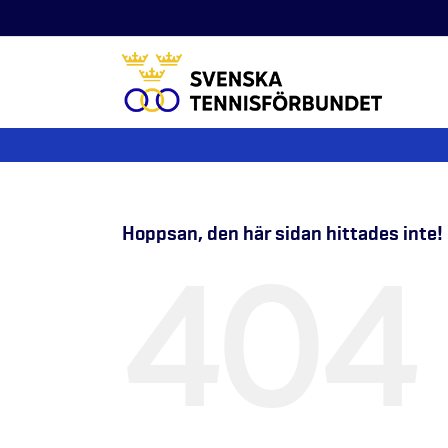
Fortsätt
till
innehållet
Hoppsan, den här sidan hittades inte!
404