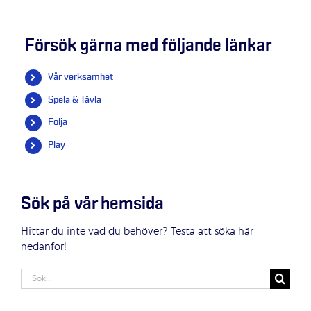
Försök gärna med följande länkar
Vår verksamhet
Spela & Tävla
Följa
Play
Sök på vår hemsida
Hittar du inte vad du behöver? Testa att söka här
nedanför!
Sök
efter: