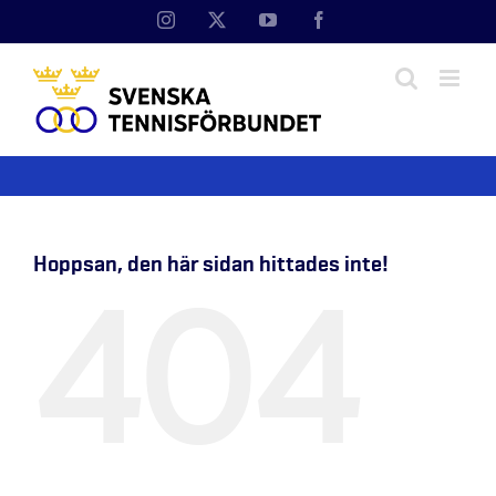
Fortsätt
Instagram
X
YouTube
Facebook
till
innehållet
Hoppsan, den här sidan hittades inte!
404