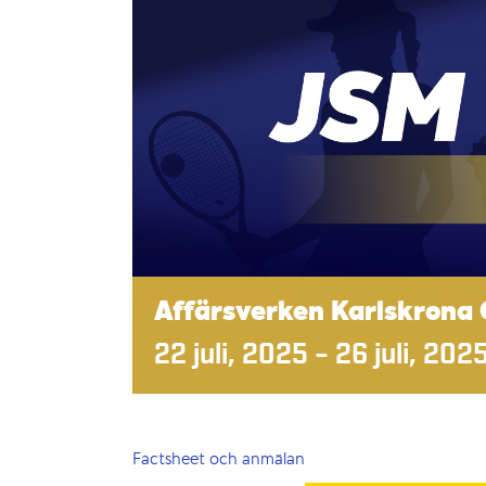
Affärsverken Karlskrona 
22 juli, 2025
–
26 juli, 202
Factsheet och anmälan