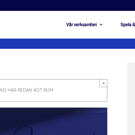
Vår verksamhet
Spela &
×
NG HAR REDAN ÄGT RUM.