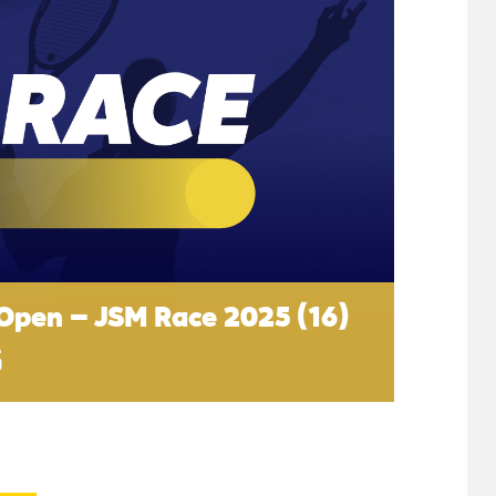
Open – JSM Race 2025 (16)
5