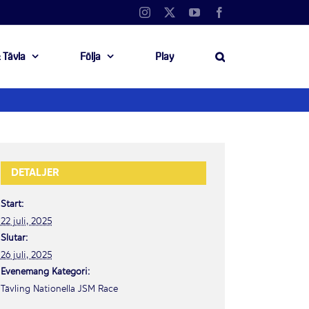
Instagram
X
YouTube
Facebook
 Tävla
Följa
Play
DETALJER
Start:
22 juli, 2025
Slutar:
26 juli, 2025
Evenemang Kategori:
Tävling Nationella JSM Race