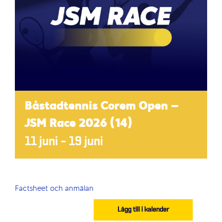
Båstadtennis Corem Open –
JSM Race 2026 (14)
11 juni
–
19 juni
Factsheet och anmälan
Lägg till i kalender