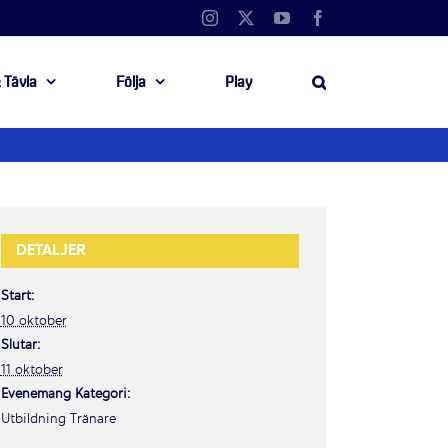
Instagram
X
YouTube
Facebook
 Tävla
Följa
Play
DETALJER
Start:
10 oktober
Slutar:
11 oktober
Evenemang Kategori:
Utbildning Tränare