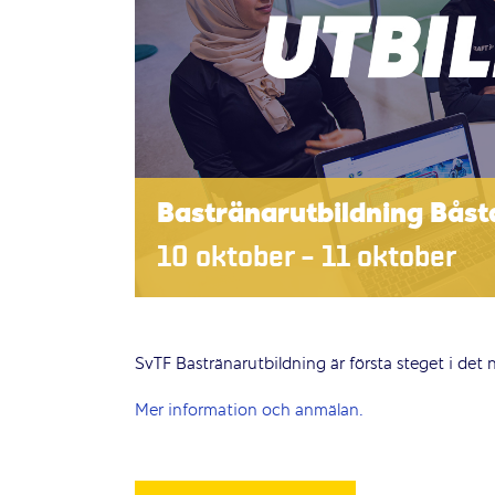
Bastränarutbildning Båst
10 oktober
–
11 oktober
SvTF Bastränarutbildning är första steget i det
Mer information och anmälan.