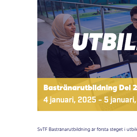
Bastränarutbildning Del 
4 januari, 2025
–
5 januari
SvTF Bastränarutbildning är första steget i utb