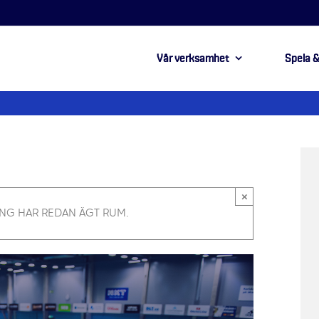
Vår verksamhet
Spela &
×
NG HAR REDAN ÄGT RUM.