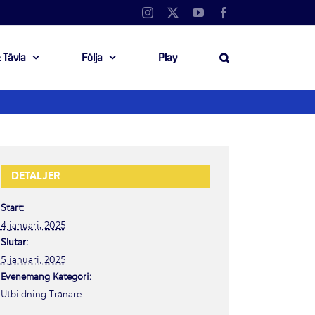
Instagram
X
YouTube
Facebook
 Tävla
Följa
Play
DETALJER
Start:
4 januari, 2025
Slutar:
5 januari, 2025
Evenemang Kategori:
Utbildning Tränare