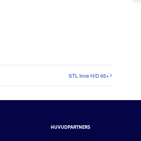
STL Inne H/D 65+
HUVUDPARTNERS