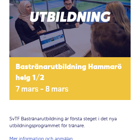
Bastränarutbildning Hammarö
helg 1/2
7 mars
–
8 mars
SvTF Bastränarutbildning är första steget i det nya
utbildningsprogrammet för tränare.
Mer information och anmälan.