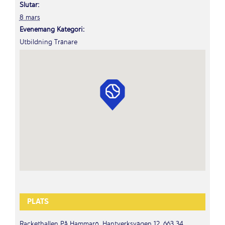
Slutar:
8 mars
Evenemang Kategori:
Utbildning Tränare
PLATS
Rackethallen På Hammarö, Hantverksvägen 12, 663 34