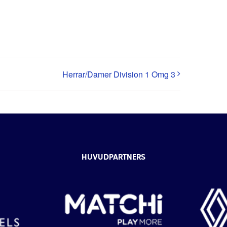
Herrar/Damer Division 1 Omg 3
HUVUDPARTNERS