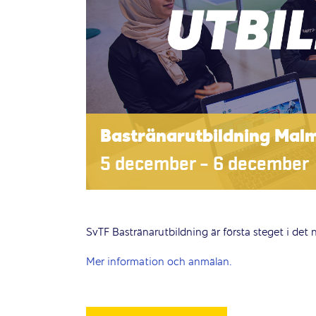
Bastränarutbildning Malm
5 december
–
6 december
SvTF Bastränarutbildning är första steget i det
Mer information och anmälan.