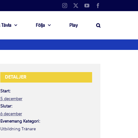
Instagram
X
YouTube
Facebook
 Tävla
Följa
Play
DETALJER
Start:
5 december
Slutar:
6 december
Evenemang Kategori:
Utbildning Tränare