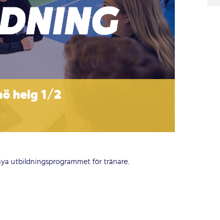
ö helg 1/2
 nya utbildningsprogrammet för tränare.