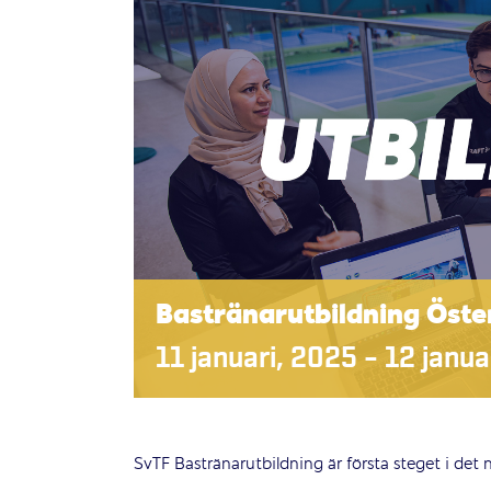
Bastränarutbildning Öste
11 januari, 2025
–
12 janua
SvTF Bastränarutbildning är första steget i det