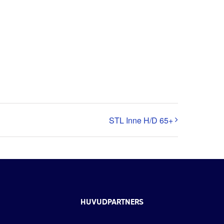
STL Inne H/D 65+
HUVUDPARTNERS