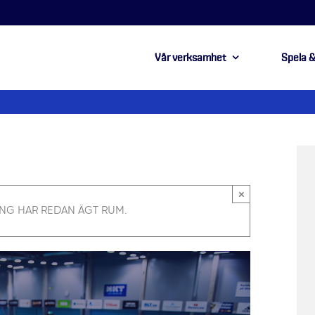
Vår verksamhet
Spela &
×
NG HAR REDAN ÄGT RUM.