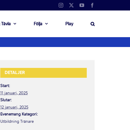
Instagram
X
YouTube
Facebook
 Tävla
Följa
Play
DETALJER
Start:
11 januari, 2025
Slutar:
12 januari, 2025
Evenemang Kategori:
Utbildning Tränare