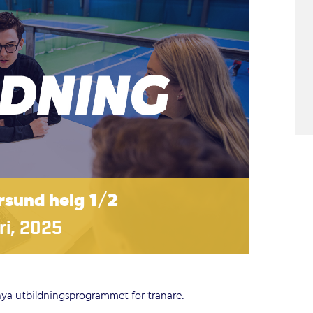
rsund helg 1/2
ri, 2025
 nya utbildningsprogrammet för tränare.