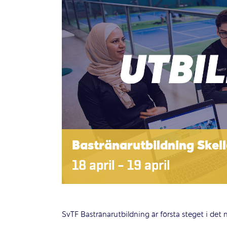
Bastränarutbildning Skell
18 april
–
19 april
SvTF Bastränarutbildning är första steget i det