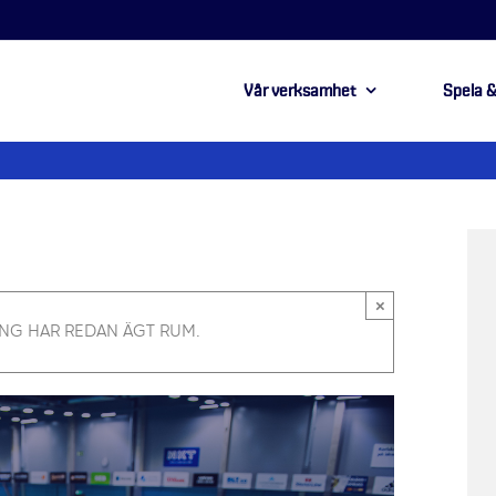
Vår verksamhet
Spela &
×
NG HAR REDAN ÄGT RUM.