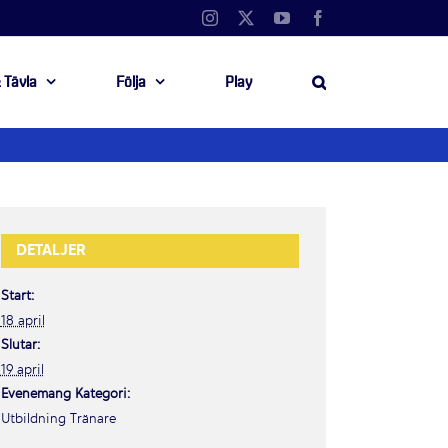
Instagram
X
YouTube
Facebook
 Tävla
Följa
Play
DETALJER
Start:
18 april
Slutar:
19 april
Evenemang Kategori:
Utbildning Tränare