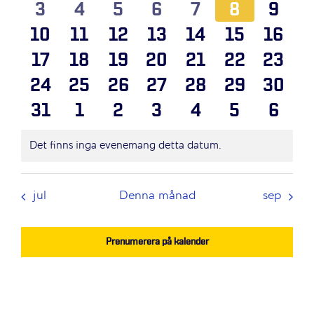
Navigation
0
0
0
0
0
0
0
3
4
5
6
7
8
9
evenemang
evenemang
evenemang
evenemang
evenemang
eveneman
even
0
0
0
0
0
0
0
10
11
12
13
14
15
16
evenemang
evenemang
evenemang
evenemang
evenemang
eveneman
even
0
0
0
0
0
0
0
17
18
19
20
21
22
23
evenemang
evenemang
evenemang
evenemang
evenemang
eveneman
even
0
0
0
0
0
0
0
24
25
26
27
28
29
30
evenemang
evenemang
evenemang
evenemang
evenemang
eveneman
even
0
0
0
0
0
0
0
31
1
2
3
4
5
6
evenemang
evenemang
evenemang
evenemang
evenemang
eveneman
evene
evenemang
evenemang
evenemang
evenemang
evenemang
eveneman
even
Det finns inga evenemang detta datum.
Notis
jul
Denna månad
sep
Prenumerera på kalender