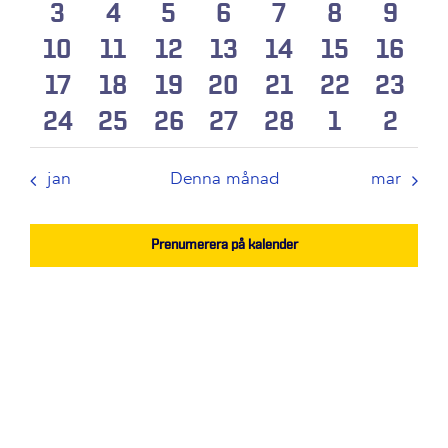
Navigation
0
0
0
0
0
0
0
3
4
5
6
evenemang
7
8
eveneman
9
evenemang
evenemang
evenemang
evenemang
even
0
0
0
0
0
0
0
10
11
12
13
14
15
16
evenemang
evenemang
evenemang
evenemang
evenemang
eveneman
even
0
0
0
0
0
0
0
17
18
19
20
21
22
23
evenemang
evenemang
evenemang
evenemang
evenemang
eveneman
even
0
0
0
0
0
0
0
24
25
26
27
28
1
2
evenemang
evenemang
evenemang
evenemang
evenemang
eveneman
even
evenemang
evenemang
evenemang
evenemang
evenemang
eveneman
even
jan
Denna månad
mar
Prenumerera på kalender