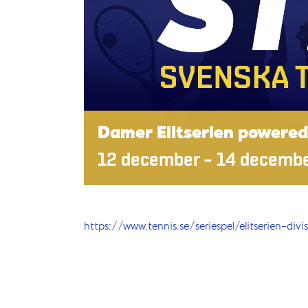
Damer Elitserien powere
12 december
–
14 decemb
https://www.tennis.se/seriespel/elitserien-divi