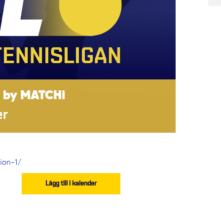
d by MATCHi
er
sion-1/
Lägg till i kalender