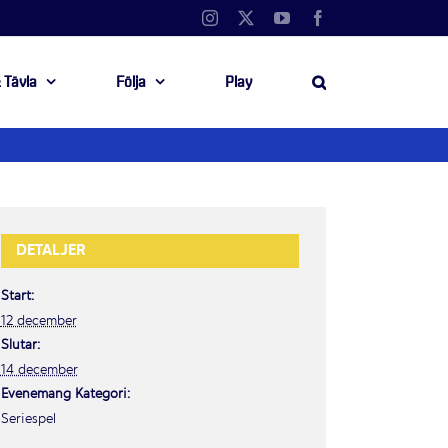
Instagram
X
YouTube
Facebook
 Tävla
Följa
Play
DETALJER
Start:
12 december
Slutar:
14 december
Evenemang Kategori:
Seriespel