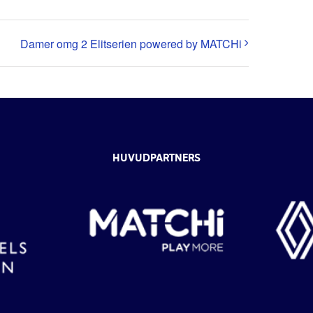
Damer omg 2 Elitserien powered by MATCHi
HUVUDPARTNERS