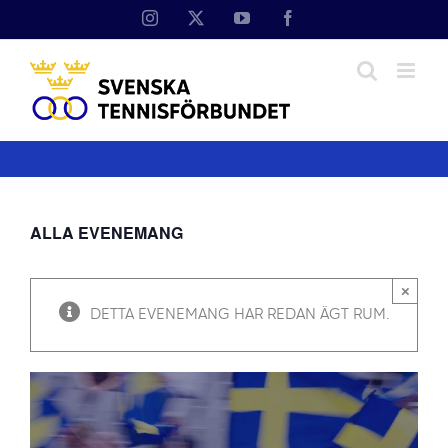
Fortsätt
Instagram
X
YouTube
Facebook
till
innehållet
ALLA EVENEMANG
×
DETTA EVENEMANG HAR REDAN ÄGT RUM.