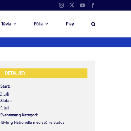
Instagram
X
YouTube
Facebook
 Tävla
Följa
Play
DETALJER
Start:
2 juli
Slutar:
5 juli
Evenemang Kategori:
Tävling Nationella med större status