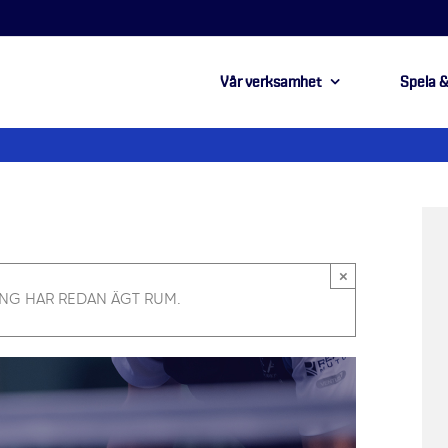
Vår verksamhet
Spela &
×
NG HAR REDAN ÄGT RUM.