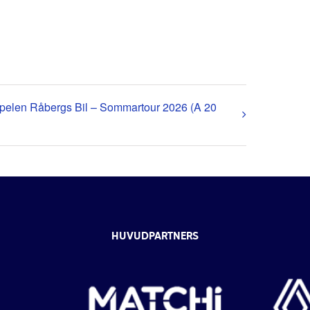
pelen Råbergs Bil – Sommartour 2026 (A 20
HUVUDPARTNERS