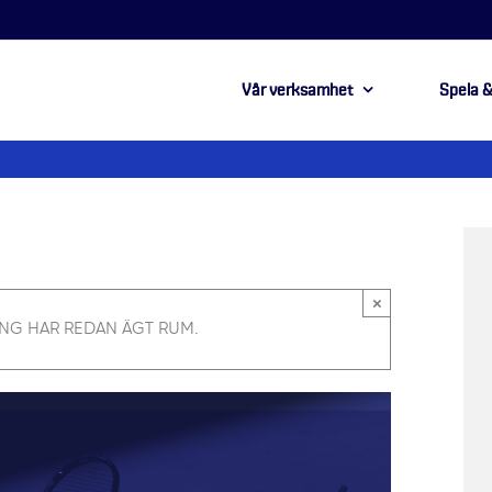
Vår verksamhet
Spela &
×
NG HAR REDAN ÄGT RUM.