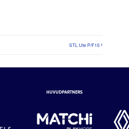
STL Ute P/F15
HUVUDPARTNERS