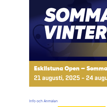
Eskilstuna Open – Sommar
21 augusti, 2025
–
24 augu
Info och Anmälan