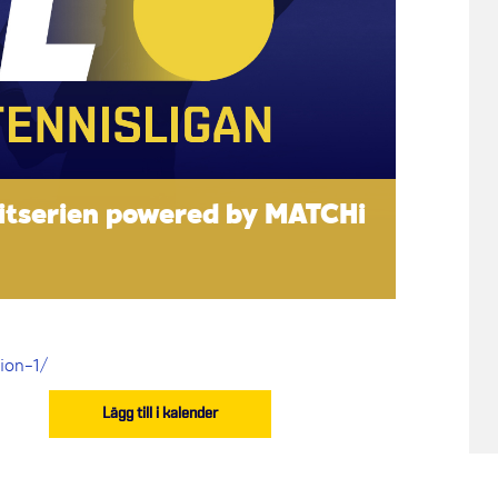
litserien powered by MATCHi
sion-1/
Lägg till i kalender