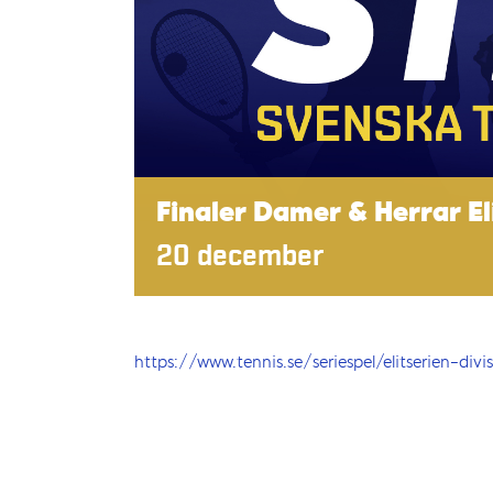
Finaler Damer & Herrar E
20 december
https://www.tennis.se/seriespel/elitserien-divi