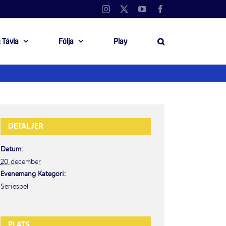
Instagram
X
YouTube
Facebook
 Tävla
Följa
Play
DETALJER
Datum:
20 december
Evenemang Kategori:
Seriespel
PLATS