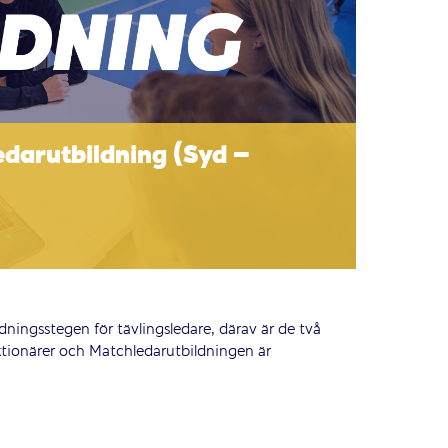
darutbildning (Syd –
ldningsstegen för tävlingsledare, därav är de två
nktionärer och Matchledarutbildningen är