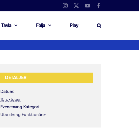
Instagram
X
YouTube
Facebook
 Tävla
Följa
Play
DETALJER
Datum:
10 oktober
Evenemang Kategori:
Utbildning Funktionärer