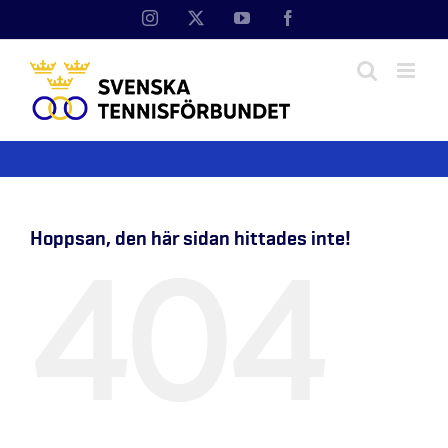
Fortsätt
Instagram
X
YouTube
Facebook
till
innehållet
Hoppsan, den här sidan hittades inte!
404