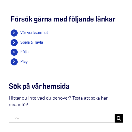
Försök gärna med följande länkar
Vår verksamhet
Spela & Tävla
Följa
Play
Sök på vår hemsida
Hittar du inte vad du behöver? Testa att söka här
nedanför!
Sök
efter: