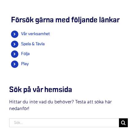
Försök gärna med följande länkar
Vår verksamhet
Spela & Tävla
Följa
Play
Sök på vår hemsida
Hittar du inte vad du behöver? Testa att söka här
nedanför!
Sök
efter: