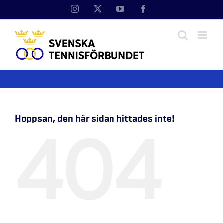
Fortsätt
Instagram
X
YouTube
Facebook
till
innehållet
Hoppsan, den här sidan hittades inte!
404