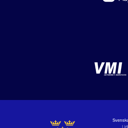
Svenska
Li