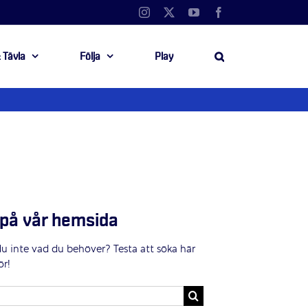
Instagram
X
YouTube
Facebook
 Tävla
Följa
Play
på vår hemsida
du inte vad du behöver? Testa att söka här
ör!