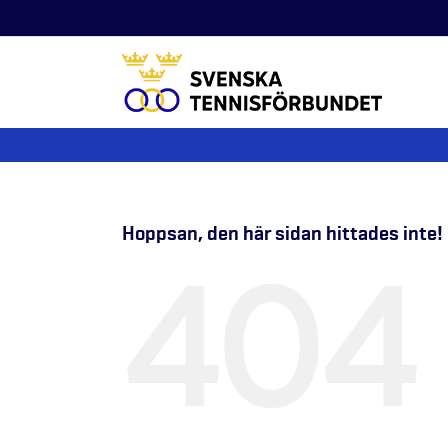
Fortsätt
till
innehållet
Hoppsan, den här sidan hittades inte!
404