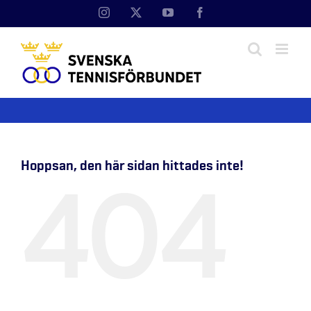
Fortsätt
Instagram
X
YouTube
Facebook
till
innehållet
Hoppsan, den här sidan hittades inte!
404