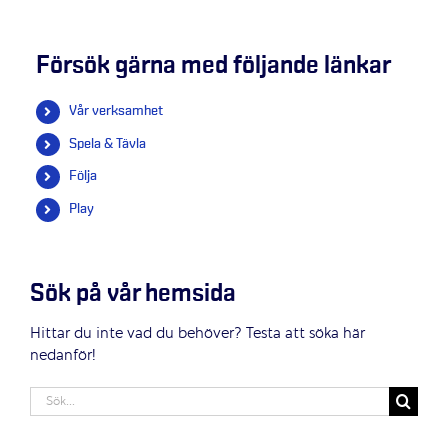
Försök gärna med följande länkar
Vår verksamhet
Spela & Tävla
Följa
Play
Sök på vår hemsida
Hittar du inte vad du behöver? Testa att söka här
nedanför!
Sök
efter: