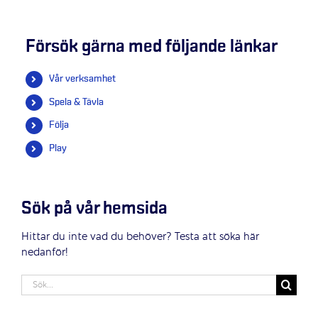
Försök gärna med följande länkar
Vår verksamhet
Spela & Tävla
Följa
Play
Sök på vår hemsida
Hittar du inte vad du behöver? Testa att söka här
nedanför!
Sök
efter: