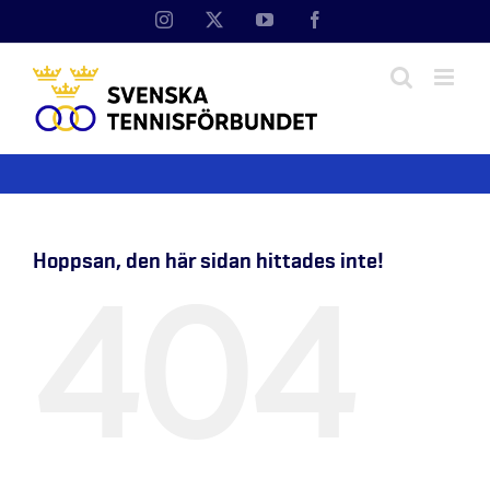
Fortsätt
Instagram
X
YouTube
Facebook
till
innehållet
Hoppsan, den här sidan hittades inte!
404