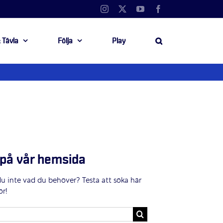
Instagram
X
YouTube
Facebook
 Tävla
Följa
Play
på vår hemsida
du inte vad du behöver? Testa att söka här
ör!