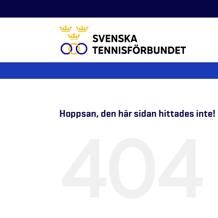
Fortsätt
till
innehållet
Hoppsan, den här sidan hittades inte!
404