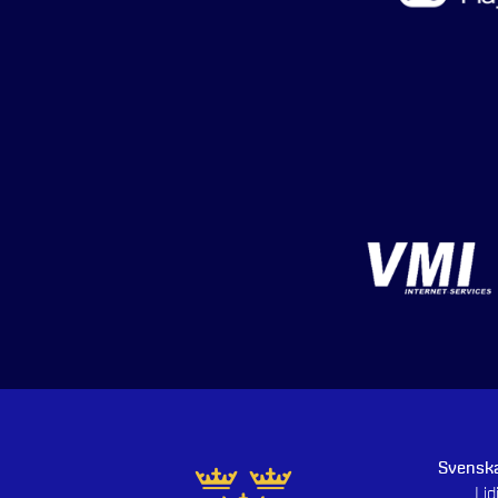
Svenska
Li