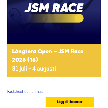
Långtora Open – JSM Race
2026 (16)
31 juli
–
4 augusti
Factsheet och anmälan
Lägg till i kalender