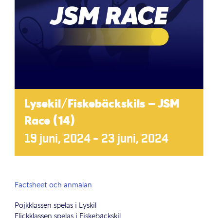
Lysekil/Fiskebäckskils – JSM
Race (14)
19 juni, 2024
–
23 juni, 2024
Factsheet och anmälan
Pojkklassen spelas i Lyskil
Flickklassen spelas i Fiskebäckskil