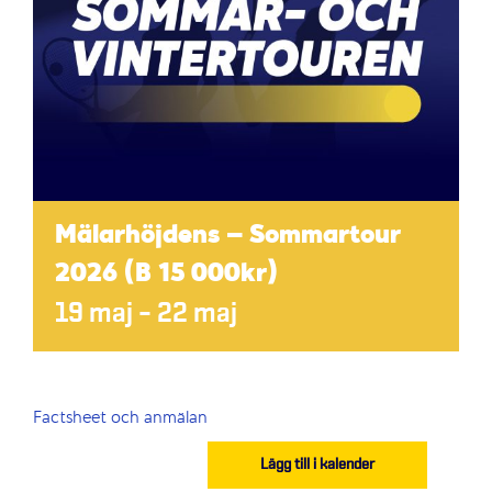
Mälarhöjdens – Sommartour
2026 (B 15 000kr)
19 maj
–
22 maj
Factsheet och anmälan
Lägg till i kalender