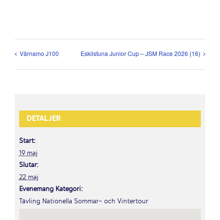
Värnamo J100
Eskilstuna Junior Cup – JSM Race 2026 (16)
DETALJER
Start:
19 maj
Slutar:
22 maj
Evenemang Kategori:
Tävling Nationella Sommar- och Vintertour