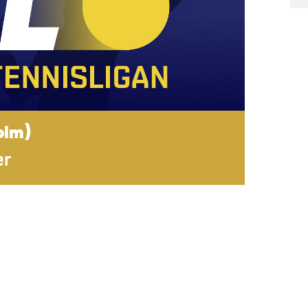
olm)
er