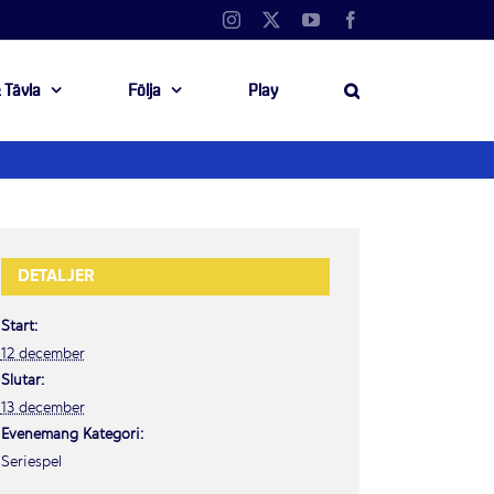
Instagram
X
YouTube
Facebook
 Tävla
Följa
Play
DETALJER
Start:
12 december
Slutar:
13 december
Evenemang Kategori:
Seriespel