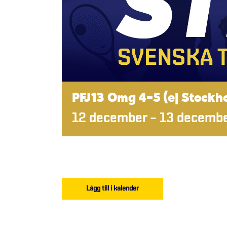
PFJ13 Omg 4-5 (ej Stockh
12 december
–
13 decemb
Lägg till i kalender