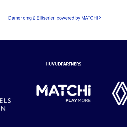
Damer omg 2 Elitserien powered by MATCHi
HUVUDPARTNERS