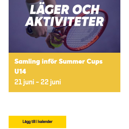
Samling inför Summer Cups
U14
21 juni
–
22 juni
Lägg till i kalender