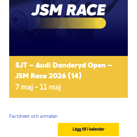
SJT – Audi Danderyd Open –
JSM Race 2026 (14)
7 maj
–
11 maj
Factsheet och anmälan
Lägg till i kalender