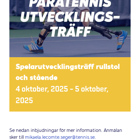
Spelarutvecklingsträff rullstol
och stående
4 oktober, 2025
–
5 oktober,
2025
Se nedan inbjudningar för mer information. Anmälan
sker till
mikaela.lecomte.seger@tennis.se
.