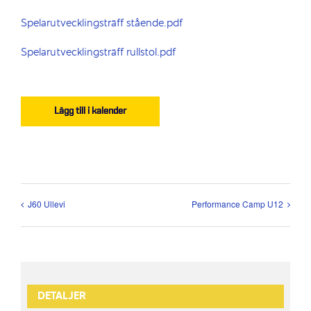
Spelarutvecklingsträff stående.pdf
Spelarutvecklingsträff rullstol.pdf
Lägg till i kalender
J60 Ullevi
Performance Camp U12
DETALJER