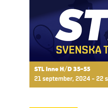
STL Inne H/D 35-55
21 september, 2024
–
22 