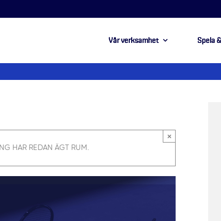
Vår verksamhet
Spela &
×
NG HAR REDAN ÄGT RUM.