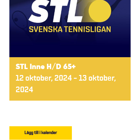
STL Inne H/D 65+
12 oktober, 2024
–
13 oktober,
2024
Lägg till i kalender