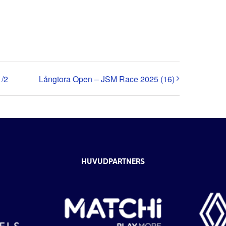
1/2
Långtora Open – JSM Race 2025 (16)
HUVUDPARTNERS