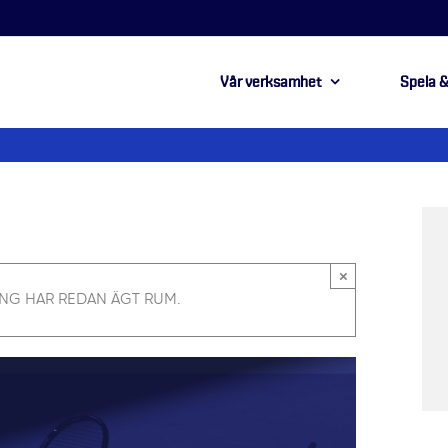
Vår verksamhet
Spela &
×
NG HAR REDAN ÄGT RUM.