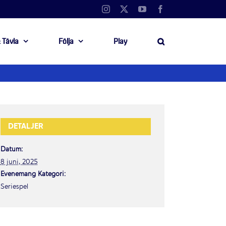
Instagram
X
YouTube
Facebook
 Tävla
Följa
Play
DETALJER
Datum:
8 juni, 2025
Evenemang Kategori:
Seriespel