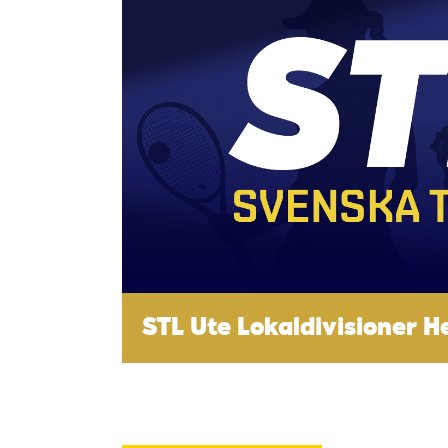
STL Ute Lokaldivisioner 