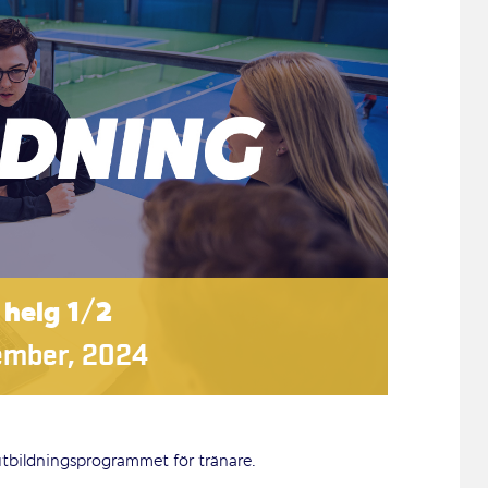
 helg 1/2
ember, 2024
 utbildningsprogrammet för tränare.