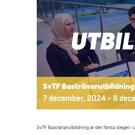
SvTF Bastränarutbildning
7 december, 2024
–
8 dec
SvTF Bastränarutbildning är det första steget i