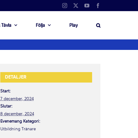
Instagram
X
YouTube
Facebook
 Tävla
Följa
Play
DETALJER
Start:
7 december, 2024
Slutar:
8 december, 2024
Evenemang Kategori:
Utbildning Tränare