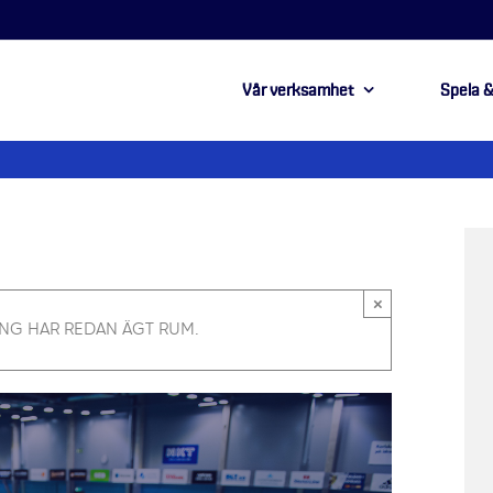
Vår verksamhet
Spela &
×
NG HAR REDAN ÄGT RUM.