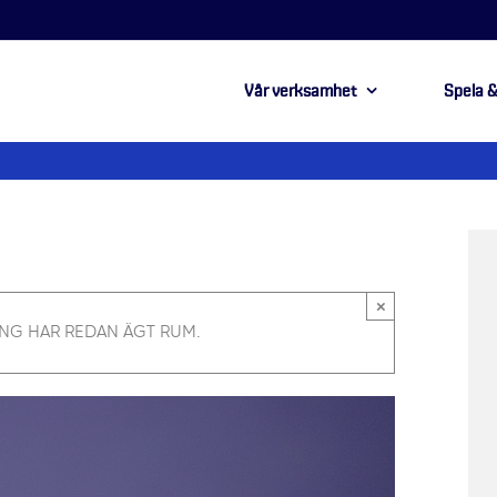
Vår verksamhet
Spela &
×
NG HAR REDAN ÄGT RUM.