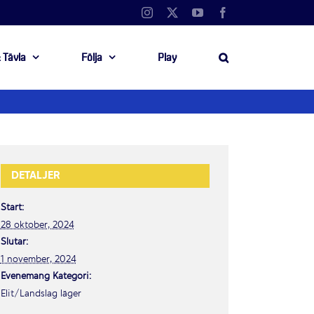
Instagram
X
YouTube
Facebook
 Tävla
Följa
Play
DETALJER
Start:
28 oktober, 2024
Slutar:
1 november, 2024
Evenemang Kategori:
Elit/Landslag läger