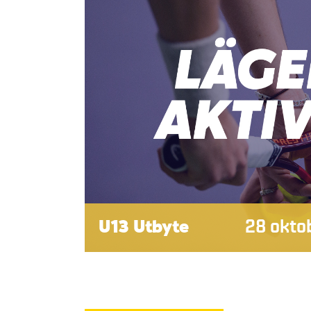
U13 Utbyte
28 okto