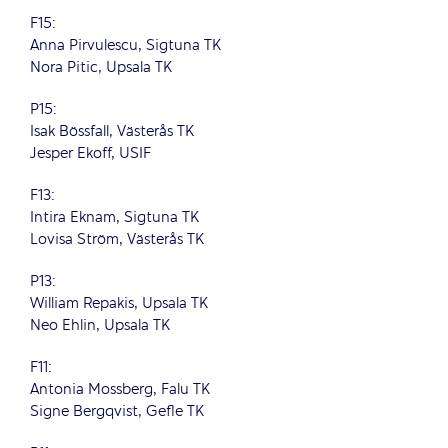
F15:
Anna Pirvulescu, Sigtuna TK
Nora Pitic, Upsala TK
P15:
Isak Bössfall, Västerås TK
Jesper Ekoff, USIF
F13:
Intira Eknam, Sigtuna TK
Lovisa Ström, Västerås TK
P13:
William Repakis, Upsala TK
Neo Ehlin, Upsala TK
F11:
Antonia Mossberg, Falu TK
Signe Bergqvist, Gefle TK