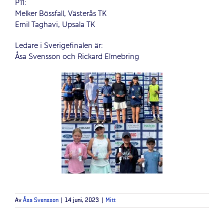
P11:
Melker Bössfall, Västerås TK
Emil Taghavi, Upsala TK
Ledare i Sverigefinalen är:
Åsa Svensson och Rickard Elmebring
Av
Åsa Svensson
|
14 juni, 2023
|
Mitt