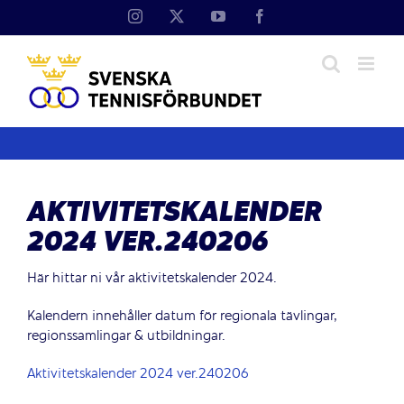
Fortsätt
Instagram
X
YouTube
Facebook
till
innehållet
AKTIVITETSKALENDER
2024 VER.240206
Här hittar ni vår aktivitetskalender 2024.
Kalendern innehåller datum för regionala tävlingar,
regionssamlingar & utbildningar.
Aktivitetskalender 2024 ver.240206