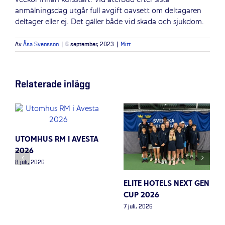
veckor innan kursstart. Vid återbud efter sista
anmälningsdag utgår full avgift oavsett om deltagaren
deltager eller ej. Det gäller både vid skada och sjukdom.
Av
Åsa Svensson
|
6 september, 2023
|
Mitt
Relaterade inlägg
UTOMHUS RM I AVESTA
2026
8 juli, 2026
ELITE HOTELS NEXT GEN
CUP 2026
7 juli, 2026