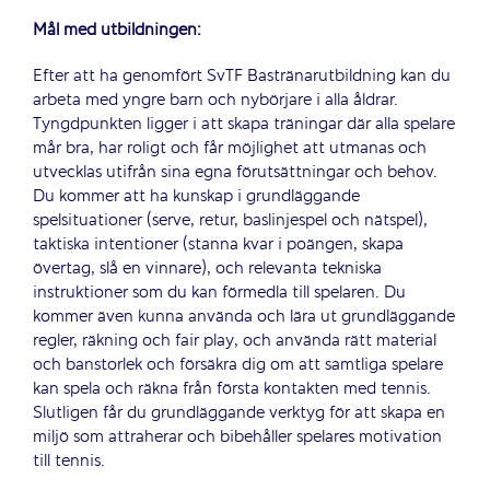
Mål med utbildningen:
Efter att ha genomfört SvTF Bastränarutbildning kan du
arbeta med yngre barn och nybörjare i alla åldrar.
Tyngdpunkten ligger i att skapa träningar där alla spelare
mår bra, har roligt och får möjlighet att utmanas och
utvecklas utifrån sina egna förutsättningar och behov.
Du kommer att ha kunskap i grundläggande
spelsituationer (serve, retur, baslinjespel och nätspel),
taktiska intentioner (stanna kvar i poängen, skapa
övertag, slå en vinnare), och relevanta tekniska
instruktioner som du kan förmedla till spelaren. Du
kommer även kunna använda och lära ut grundläggande
regler, räkning och fair play, och använda rätt material
och banstorlek och försäkra dig om att samtliga spelare
kan spela och räkna från första kontakten med tennis.
Slutligen får du grundläggande verktyg för att skapa en
miljö som attraherar och bibehåller spelares motivation
till tennis.