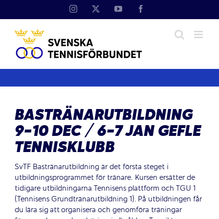
Fortsätt
Instagram
X
YouTube
Facebook
till
innehållet
BASTRÄNARUTBILDNING
9-10 DEC / 6-7 JAN GEFLE
TENNISKLUBB
SvTF Bastränarutbildning är det första steget i
utbildningsprogrammet för tränare. Kursen ersätter de
tidigare utbildningarna Tennisens plattform och TGU 1
(Tennisens Grundtränarutbildning 1). På utbildningen får
du lära sig att organisera och genomföra träningar