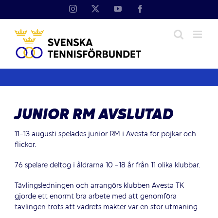
Fortsätt
Instagram
X
YouTube
Facebook
till
innehållet
JUNIOR RM AVSLUTAD
11-13 augusti spelades junior RM i Avesta för pojkar och
flickor.
76 spelare deltog i åldrarna 10 -18 år från 11 olika klubbar.
Tävlingsledningen och arrangörs klubben Avesta TK
gjorde ett enormt bra arbete med att genomföra
tävlingen trots att vädrets makter var en stor utmaning.