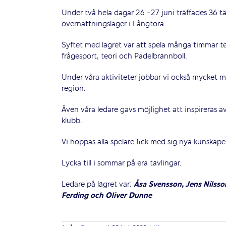
Under två hela dagar 26 -27 juni träffades 36 tä
övernattningsläger i Långtora.
Syftet med lägret var att spela många timmar t
frågesport, teori och Padelbrännboll.
Under våra aktiviteter jobbar vi också mycket m
region.
Även våra ledare gavs möjlighet att inspireras 
klubb.
Vi hoppas alla spelare fick med sig nya kunskaper
Lycka till i sommar på era tävlingar.
Ledare på lägret var:
Åsa Svensson, Jens Nilsso
Ferding och Oliver Dunne