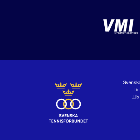
Svenska
Li
115