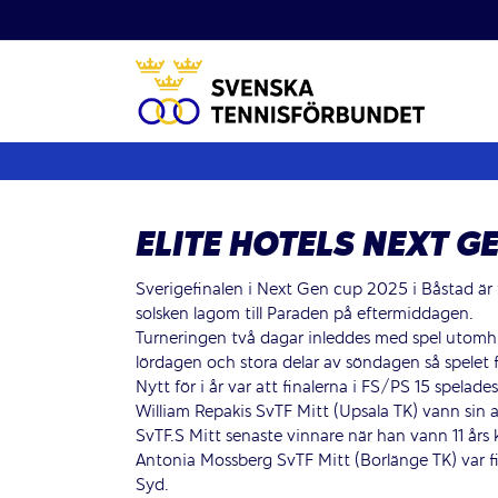
Fortsätt
till
innehållet
ELITE HOTELS NEXT G
Sverigefinalen i Next Gen cup 2025 i Båstad är 
solsken lagom till Paraden på eftermiddagen.
Turneringen två dagar inleddes med spel utomh
lördagen och stora delar av söndagen så spelet 
Nytt för i år var att finalerna i FS/PS 15 spela
William Repakis SvTF Mitt (Upsala TK) vann sin a
SvTF.S Mitt senaste vinnare när han vann 11 års k
Antonia Mossberg SvTF Mitt (Borlänge TK) var fi
Syd.