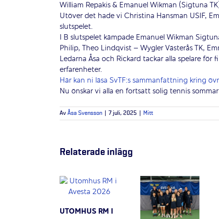
William Repakis & Emanuel Wikman (Sigtuna TK) v
Utöver det hade vi Christina Hansman USIF, Emi
slutspelet.
I B slutspelet kämpade Emanuel Wikman Sigtuna 
Philip, Theo Lindqvist – Wygler Västerås TK, E
Ledarna Åsa och Rickard tackar alla spelare fö
erfarenheter.
Här kan ni läsa SvTF:s sammanfattning kring öv
Nu önskar vi alla en fortsatt solig tennis somma
Av
Åsa Svensson
|
7 juli, 2025
|
Mitt
Relaterade inlägg
UTOMHUS RM I