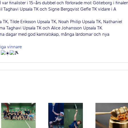
ar finalister i 15-års dubbel och förlorade mot Göteborg i finalen
l Taghavi Upsala TK och Signe Bergqvist Gefle TK vidare i A
TK, Tilde Eriksson Upsala TK, Noah Philip Upsala TK, Nathaniel
mma Taghavi Upsala TK och Alice Johansson Upsala TK.
r fina dagar med god kamratskap, många lärdomar och nya
riga vinnare
r