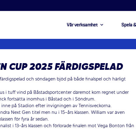
Vår verksamhet
Spela &
EN CUP 2025 FÄRDIGSPELAD
färdigspelad och söndagen bjöd på både finalspel och härligt
us i tuff vind på Båstadsportcenter däremot kom regnet under
fick fortsätta inomhus i Båstad och i Söndrum.
des inne på Stadion efter invigningen av Tennisveckorna.
ndra Next Gen titel men nu i 15-års klassen. William var även
lassen för fyra år sedan.
nalist i 13-års klassen och förlorade finalen mot Vega Bonton från