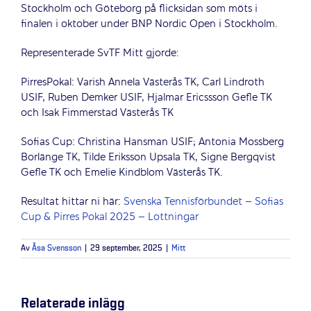
Stockholm och Göteborg på flicksidan som möts i
finalen i oktober under BNP Nordic Open i Stockholm.
Representerade SvTF Mitt gjorde:
PirresPokal: Varish Annela Västerås TK, Carl Lindroth
USIF, Ruben Demker USIF, Hjalmar Ericssson Gefle TK
och Isak Fimmerstad Västerås TK
Sofias Cup: Christina Hansman USIF; Antonia Mossberg
Borlänge TK, Tilde Eriksson Upsala TK, Signe Bergqvist
Gefle TK och Emelie Kindblom Västerås TK.
Resultat hittar ni här:
Svenska Tennisförbundet – Sofias
Cup & Pirres Pokal 2025 – Lottningar
Av
Åsa Svensson
|
29 september, 2025
|
Mitt
Relaterade inlägg